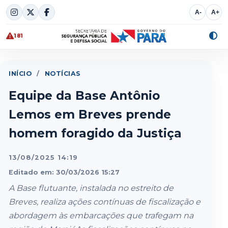
Skip
A-
A+
to
content
181
Alte
cont
INÍCIO
/
NOTÍCIAS
Equipe da Base Antônio
Lemos em Breves prende
homem foragido da Justiça
13/08/2025 14:19
Editado em: 30/03/2026 15:27
A Base flutuante, instalada no estreito de
Breves, realiza ações contínuas de fiscalização e
abordagem às embarcações que trafegam na