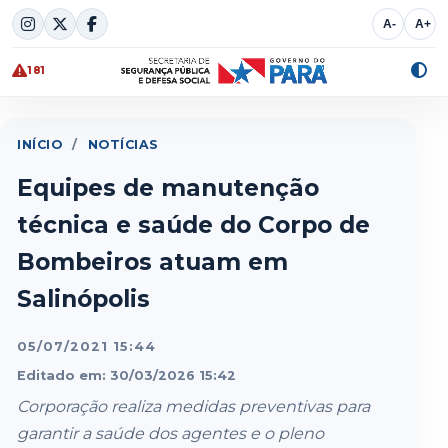
Skip
A-
A+
to
content
181
Alte
cont
INÍCIO
/
NOTÍCIAS
Equipes de manutenção
técnica e saúde do Corpo de
Bombeiros atuam em
Salinópolis
05/07/2021 15:44
Editado em: 30/03/2026 15:42
Corporação realiza medidas preventivas para
garantir a saúde dos agentes e o pleno