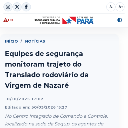
Skip
A-
A+
to
content
181
Alte
cont
INÍCIO
/
NOTÍCIAS
Equipes de segurança
monitoram trajeto do
Translado rodoviário da
Virgem de Nazaré
10/10/2025 17:02
Editado em: 30/03/2026 15:27
No Centro Integrado de Comando e Controle,
localizado na sede da Segup, os agentes de