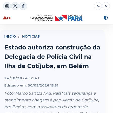
Skip
A-
A+
to
content
181
Alte
cont
INÍCIO
/
NOTÍCIAS
Estado autoriza construção da
Delegacia de Polícia Civil na
Ilha de Cotijuba, em Belém
24/10/2024 12:41
Editado em: 30/03/2026 15:51
Foto: Marco Santos / Ag. ParáMais segurança e
atendimento chegam à população de Cotijuba,
em Belém, com a assinatura da ordem de