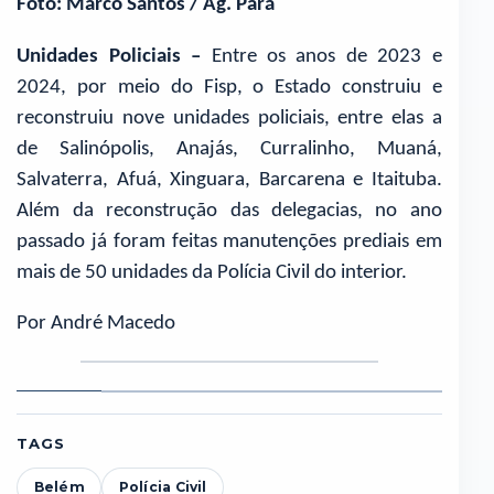
Foto: Marco Santos / Ag. Pará
Unidades Policiais –
Entre os anos de 2023 e
2024, por meio do Fisp, o Estado construiu e
reconstruiu nove unidades policiais, entre elas a
de Salinópolis, Anajás, Curralinho, Muaná,
Salvaterra, Afuá, Xinguara, Barcarena e Itaituba.
Além da reconstrução das delegacias, no ano
passado já foram feitas manutenções prediais em
mais de 50 unidades da Polícia Civil do interior.
Por André Macedo
Foto
Foto
Foto
Foto
Foto
1
2
3
4
5
TAGS
Belém
Polícia Civil