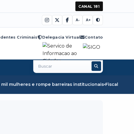
CANAL 181
A-
A+
dentes Criminais
Delegacia Virtual
Contato
Buscar
no
site
barreiras institucionais
Fiscalização em Óbidos apreend