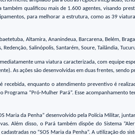
teriormente ampliado para outras regiões integradas, tend
 também qualificou mais de 1.600 agentes, visando prest
pamentos, para melhorar a estrutura, como as 39 viaturas
baetetuba, Altamira, Ananindeua, Barcarena, Belém, Bragan
Redenção, Salinópolis, Santarém, Soure, Tailândia, Tucuru
imediatamente uma viatura caracterizada, com equipe especi
nte). As ações são desenvolvidas em duas frentes, sendo pr
 é recebida, enquanto o atendimento preventivo é realiz
tão Programa “Pró-Mulher Pará”. Esse acompanhamento tem
OS Maria da Penha” desenvolvido pela Polícia Militar, jun
as. Além disso, o Pará também dispõe do Sistema “Ale
 cadastradas no “SOS Maria da Penha”. A utilização do s