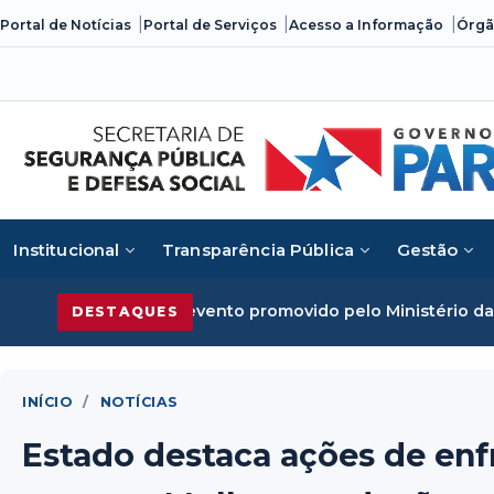
Skip
Portal de Notícias
Portal de Serviços
Acesso a Informação
Órgã
to
content
Institucional
Transparência Pública
Gestão
 evento promovido pelo Ministério da Justiça
Segurança Pú
DESTAQUES
INÍCIO
/
NOTÍCIAS
Estado destaca ações de enf