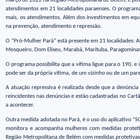
março de 2022 na Região Metropolitana de Belém, e pos
atendimentos em 21 localidades paraenses. O programa
mais, os atendimentos. Além dos investimentos em equi
na prevenção, atendimento e repressão.
O “Pró-Mulher Pará” está presente em 21 localidades: A
Mosqueiro, Dom Eliseu, Marabá, Marituba, Paragominas, 
O programa possibilita que a vítima ligue para o 190, e 
pode ser da própria vítima, de um vizinho ou de um pare
A atuação repressiva é realizada desde que a denúncia
reincidentes nas denúncias e estão cadastradas no Car
a acontecer.
Outra medida adotada no Pará, é o uso do aplicativo “S
monitora e acompanha mulheres com medidas protetiv
Região Metropolitana de Belém com medidas protetivas