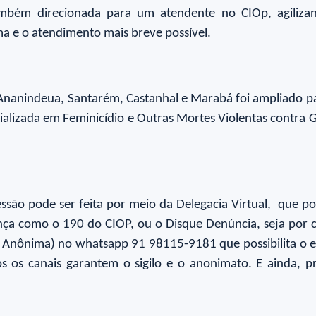
ambém direcionada para um atendente no CIOp, agilizan
ima e o atendimento mais breve possível.
 Ananindeua, Santarém, Castanhal e Marabá foi ampliado 
pecializada em Feminicídio e Outras Mortes Violentas contr
ssão pode ser feita por meio da Delegacia Virtual, que po
ança como o 190 do CIOP, ou o Disque Denúncia, seja por
a e Anônima) no whatsapp 91 98115-9181 que possibilita o e
os os canais garantem o sigilo e o anonimato. E ainda, 