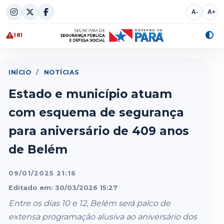
Skip
A-
A+
to
content
181
Alte
cont
INÍCIO
/
NOTÍCIAS
Estado e município atuam
com esquema de segurança
para aniversário de 409 anos
de Belém
09/01/2025 21:16
Editado em: 30/03/2026 15:27
Entre os dias 10 e 12, Belém será palco de
extensa programação alusiva ao aniversário dos