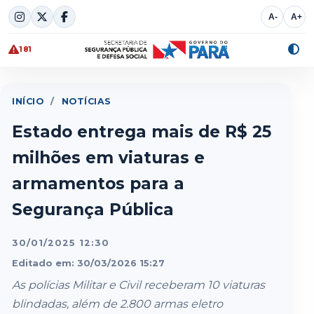
Skip
A-
A+
to
content
181
Alte
cont
INÍCIO
/
NOTÍCIAS
Estado entrega mais de R$ 25
milhões em viaturas e
armamentos para a
Segurança Pública
30/01/2025 12:30
Editado em: 30/03/2026 15:27
As polícias Militar e Civil receberam 10 viaturas
blindadas, além de 2.800 armas eletro