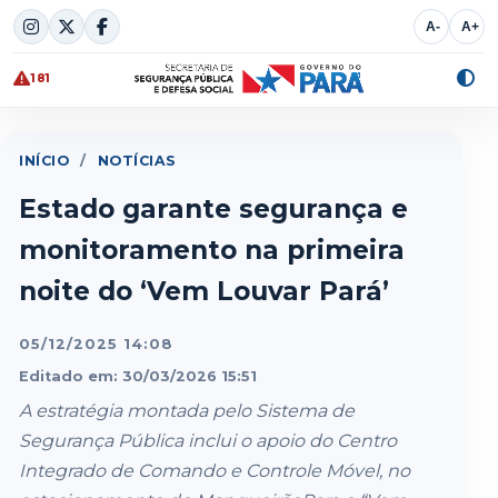
Skip
A-
A+
to
content
181
Alte
cont
INÍCIO
/
NOTÍCIAS
Estado garante segurança e
monitoramento na primeira
noite do ‘Vem Louvar Pará’
05/12/2025 14:08
Editado em: 30/03/2026 15:51
A estratégia montada pelo Sistema de
Segurança Pública inclui o apoio do Centro
Integrado de Comando e Controle Móvel, no