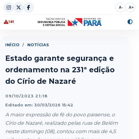
Skip
A-
A+
to
content
181
Alte
cont
INÍCIO
/
NOTÍCIAS
Estado garante segurança e
ordenamento na 231ª edição
do Círio de Nazaré
09/10/2023 21:18
Editado em: 30/03/2026 15:42
A maior expressão de fé do povo paraense, o
Círio de Nazaré, realizado pelas ruas de Belém
neste domingo (08), contou com mais de 4,5