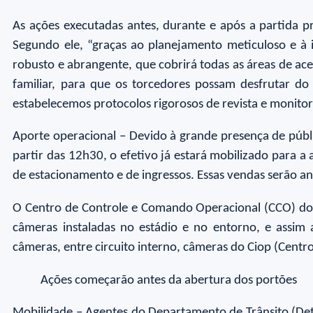
As ações executadas antes, durante e após a partida 
Segundo ele, “graças ao planejamento meticuloso e à
robusto e abrangente, que cobrirá todas as áreas de ac
familiar, para que os torcedores possam desfrutar do
estabelecemos protocolos rigorosos de revista e monito
Aporte operacional – Devido à grande presença de públic
partir das 12h30, o efetivo já estará mobilizado para a
de estacionamento e de ingressos. Essas vendas serão an
O Centro de Controle e Comando Operacional (CCO) do M
câmeras instaladas no estádio e no entorno, e assim a
câmeras, entre circuito interno, câmeras do Ciop (Cent
Ações começarão antes da abertura dos portões
Mobilidade – Agentes do Departamento de Trânsito (Det