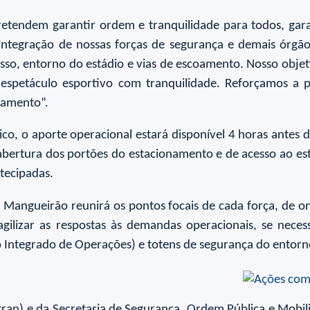
pretendem garantir ordem e tranquilidade para todos, ga
 integração de nossas forças de segurança e demais órg
esso, entorno do estádio e vias de escoamento. Nosso objet
 espetáculo esportivo com tranquilidade. Reforçamos a p
ramento”.
o, o aporte operacional estará disponível 4 horas antes do
 abertura dos portões do estacionamento e de acesso ao est
tecipadas.
angueirão reunirá os pontos focais de cada força, de on
gilizar as respostas às demandas operacionais, se neces
ro Integrado de Operações) e totens de segurança do entorn
ran) e da Secretaria de Segurança, Ordem Pública e Mobili