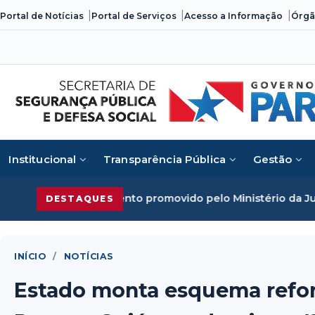
Skip
Portal de Notícias
Portal de Serviços
Acesso a Informação
Órgã
to
content
Institucional
Transparência Pública
Gestão
nto promovido pelo Ministério da Justiça
Segurança Públic
DESTAQUES
INÍCIO
/
NOTÍCIAS
Estado monta esquema refor