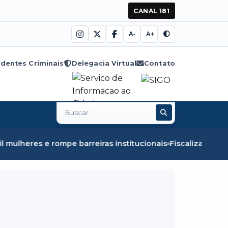
CANAL 181
A-
A+
dentes Criminais
Delegacia Virtual
Contato
Buscar
no
site
reiras institucionais
Fiscalização em Óbidos apreende 8