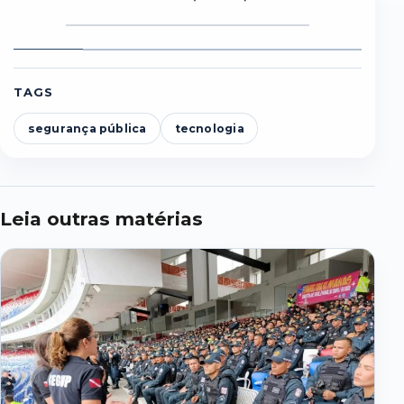
Foto
Foto
Foto
Foto
Foto
F
1
2
3
4
5
6
TAGS
segurança pública
tecnologia
Leia outras matérias