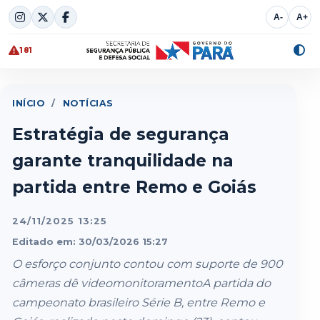
Skip
A-
A+
to
content
181
Alte
cont
INÍCIO
/
NOTÍCIAS
Estratégia de segurança
garante tranquilidade na
partida entre Remo e Goiás
24/11/2025 13:25
Editado em: 30/03/2026 15:27
O esforço conjunto contou com suporte de 900
câmeras dê videomonitoramentoA partida do
campeonato brasileiro Série B, entre Remo e