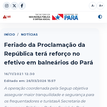
Skip
A-
A+
to
content
181
Alte
cont
INÍCIO
/
NOTÍCIAS
Feriado da Proclamação da
República terá reforço no
efetivo em balneários do Pará
16/11/2021 12:30
Editado em: 26/03/2026 15:57
A operação coordenada pela Segup objetiva
assegurar maior tranquilidade e segurança para
os frequentadores e turistasA Secretaria de