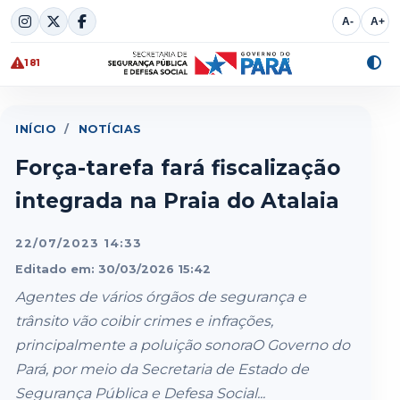
Skip
A-
A+
to
content
181
Alte
cont
INÍCIO
/
NOTÍCIAS
Força-tarefa fará fiscalização
integrada na Praia do Atalaia
22/07/2023 14:33
Editado em: 30/03/2026 15:42
Agentes de vários órgãos de segurança e
trânsito vão coibir crimes e infrações,
principalmente a poluição sonoraO Governo do
Pará, por meio da Secretaria de Estado de
Segurança Pública e Defesa Social...