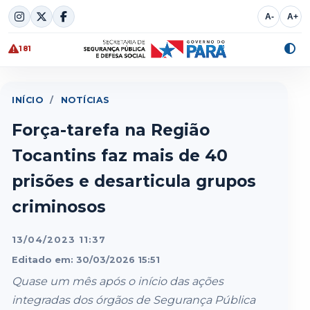
Skip
A-
A+
to
content
181
Alte
cont
INÍCIO
/
NOTÍCIAS
Força-tarefa na Região
Tocantins faz mais de 40
prisões e desarticula grupos
criminosos
13/04/2023 11:37
Editado em: 30/03/2026 15:51
Quase um mês após o início das ações
integradas dos órgãos de Segurança Pública