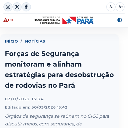
Skip
A-
A+
to
content
181
Alte
cont
INÍCIO
/
NOTÍCIAS
Forças de Segurança
monitoram e alinham
estratégias para desobstrução
de rodovias no Pará
03/11/2022 16:34
Editado em: 30/03/2026 15:42
Órgãos de segurança se reúnem no CICC para
discutir meios, com segurança, de