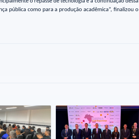
principalmente o repasse de tecnologia e a continuação d
nça pública como para a produção acadêmica”, finalizou o 