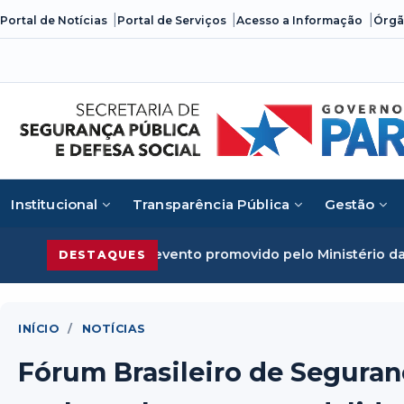
Skip
Portal de Notícias
Portal de Serviços
Acesso a Informação
Órgã
to
content
Institucional
Transparência Pública
Gestão
anizado em evento promovido pelo Ministério da Justiça
Se
DESTAQUES
INÍCIO
/
NOTÍCIAS
Fórum Brasileiro de Seguran