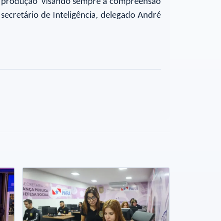
essa produção visando sempre à compreensão
secretário de Inteligência, delegado André