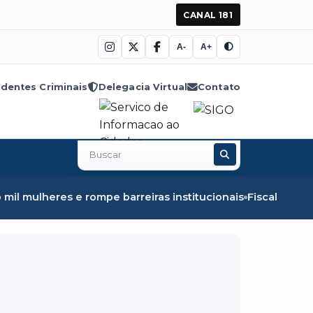
CANAL 181
A-
A+
dentes Criminais
Delegacia Virtual
Contato
Buscar
no
site
es e rompe barreiras institucionais
Fiscalização em Óbid