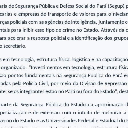
taria de Segurança Pública e Defesa Social do Pará (Segup) 
ancarias e empresas de transporte de valores para o nivel
forças policiais com as agências de inteligência, juntament
tais para inibir esse tipo de crime no Estado. Através da
ra acelerar a resposta policial e a identificação dos grup
 o secretário.
em tecnologia, estrutura física, logística e na capacitaç
rganizado. “Investimentos em tecnologia, estrutura física
es são pontos fundamentais na Segurança Publica do Pará 
adas pela Polícia Civil, por meio da Divisão de Repress
te, se os integrantes estão no Pará ou fora do Estado”, de
arte da Segurança Pública do Estado na aproximação d
specialização e de extensão com o intuito de melhorar a
verno do Estado e as Universidades Federal e Estadual d