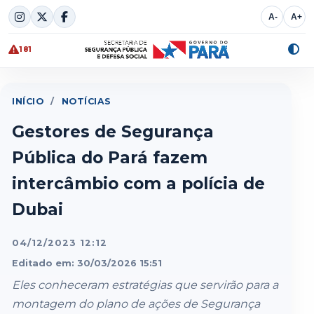
Skip
A-
A+
to
content
181
Alte
cont
INÍCIO
/
NOTÍCIAS
Gestores de Segurança
Pública do Pará fazem
intercâmbio com a polícia de
Dubai
04/12/2023 12:12
Editado em: 30/03/2026 15:51
Eles conheceram estratégias que servirão para a
montagem do plano de ações de Segurança