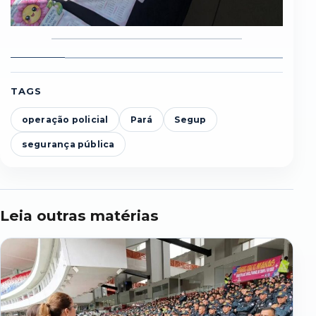
Foto
Foto
Foto
Foto
Foto
F
1
2
3
4
5
6
TAGS
operação policial
Pará
Segup
segurança pública
Leia outras matérias