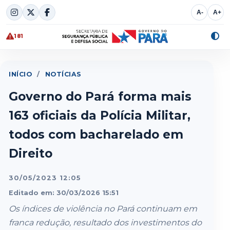
Skip
A-
A+
to
content
181
Alte
cont
INÍCIO
/
NOTÍCIAS
Governo do Pará forma mais
163 oficiais da Polícia Militar,
todos com bacharelado em
Direito
30/05/2023 12:05
Editado em: 30/03/2026 15:51
Os índices de violência no Pará continuam em
franca redução, resultado dos investimentos do