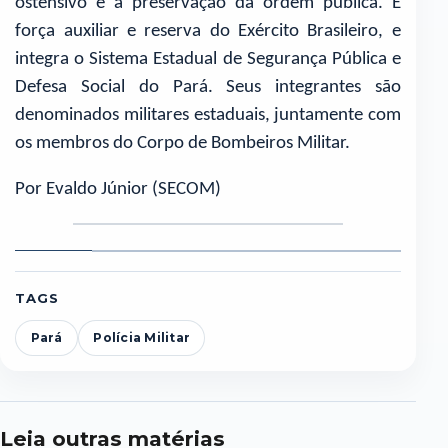
ostensivo e a preservação da ordem pública. É
força auxiliar e reserva do Exército Brasileiro, e
integra o Sistema Estadual de Segurança Pública e
Defesa Social do Pará. Seus integrantes são
denominados militares estaduais, juntamente com
os membros do Corpo de Bombeiros Militar.
Por Evaldo Júnior (SECOM)
Foto
Foto
Foto
Foto
Foto
F
1
2
3
4
5
6
TAGS
Pará
Polícia Militar
Leia outras matérias