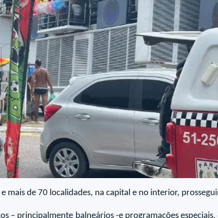
 e mais de 70 localidades, na capital e no interior, prosseg
icos – principalmente balneários -e programações especiais