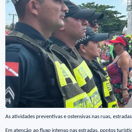
As atividades preventivas e ostensivas nas ruas, estradas
Em atenção ao fluxo intenso nas estradas, pontos turíst