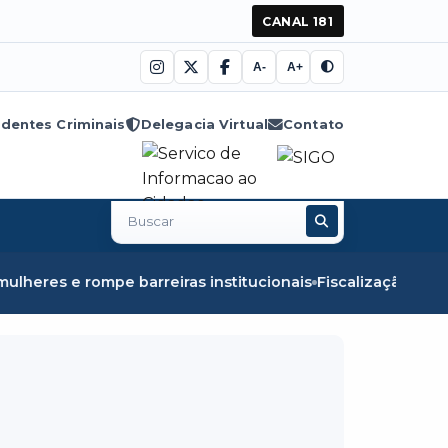
CANAL 181
A-
A+
dentes Criminais
Delegacia Virtual
Contato
Buscar
no
site
iras institucionais
Fiscalização em Óbidos apreende 8,5