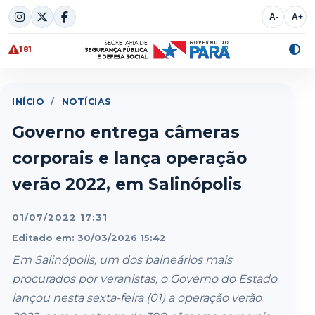
Skip
A-
A+
to
content
181
Alte
cont
INÍCIO
/
NOTÍCIAS
Governo entrega câmeras
corporais e lança operação
verão 2022, em Salinópolis
01/07/2022 17:31
Editado em: 30/03/2026 15:42
Em Salinópolis, um dos balneários mais
procurados por veranistas, o Governo do Estado
lançou nesta sexta-feira (01) a operação verão