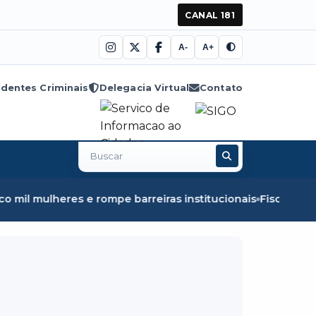
CANAL 181
A-
A+
dentes Criminais
Delegacia Virtual
Contato
Buscar
no
site
e barreiras institucionais
Fiscalização em Óbidos apreen