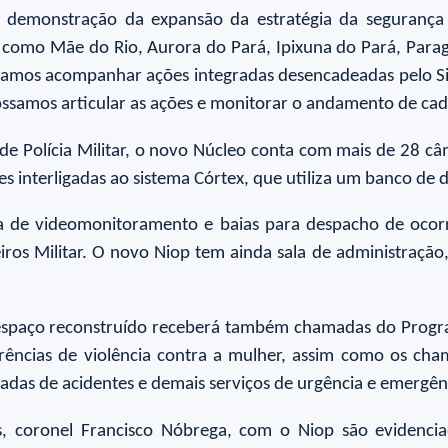
emonstração da expansão da estratégia da segurança p
s como Mãe do Rio, Aurora do Pará, Ipixuna do Pará, Parag
samos acompanhar ações integradas desencadeadas pelo Si
ossamos articular as ações e monitorar o andamento de cad
e Polícia Militar, o novo Núcleo conta com mais de 28 c
s interligadas ao sistema Córtex, que utiliza um banco de 
a de videomonitoramento e baias para despacho de ocorr
eiros Militar. O novo Niop tem ainda sala de administração
espaço reconstruído receberá também chamadas do Progra
rrências de violência contra a mulher, assim como os ch
adas de acidentes e demais serviços de urgência e emergênc
 coronel Francisco Nóbrega, com o Niop são evidenciado