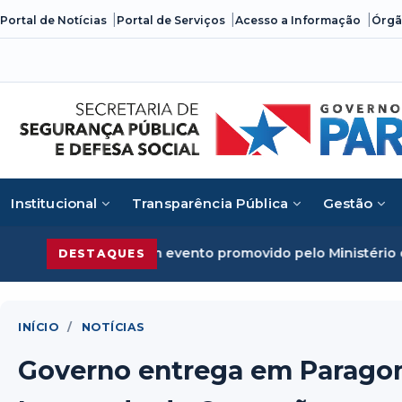
Skip
Portal de Notícias
Portal de Serviços
Acesso a Informação
Órgã
to
content
Institucional
Transparência Pública
Gestão
em evento promovido pelo Ministério da Justiça
Segurança 
DESTAQUES
INÍCIO
/
NOTÍCIAS
Governo entrega em Parago