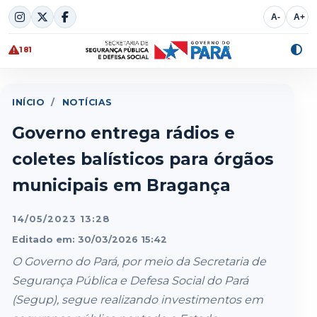
Skip
A-
A+
to
content
181
Alte
cont
INÍCIO
/
NOTÍCIAS
Governo entrega rádios e
coletes balísticos para órgãos
municipais em Bragança
14/05/2023 13:28
Editado em: 30/03/2026 15:42
O Governo do Pará, por meio da Secretaria de
Segurança Pública e Defesa Social do Pará
(Segup), segue realizando investimentos em