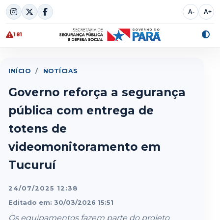
Skip
A-
A+
to
content
181
Alte
cont
INÍCIO
/
NOTÍCIAS
Governo reforça a segurança
pública com entrega de
totens de
videomonitoramento em
Tucuruí
24/07/2025 12:38
Editado em: 30/03/2026 15:51
Os equipamentos fazem parte do projeto