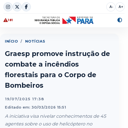
Skip
A-
A+
to
content
181
Alte
cont
INÍCIO
/
NOTÍCIAS
Graesp promove instrução de
combate a incêndios
florestais para o Corpo de
Bombeiros
19/07/2025 17:38
Editado em: 30/03/2026 15:51
A iniciativa visa nivelar conhecimentos de 45
agentes sobre o uso de helicóptero no