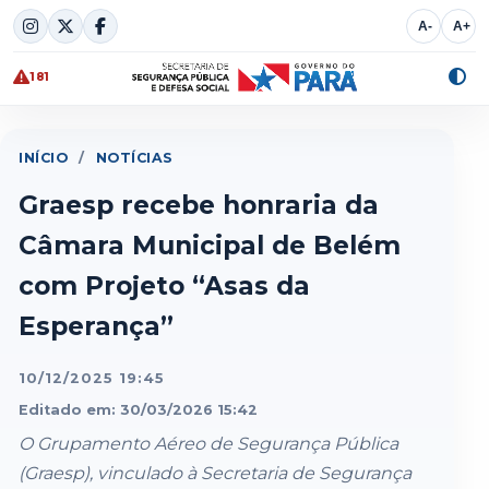
Skip
A-
A+
to
content
181
Alte
cont
INÍCIO
/
NOTÍCIAS
Graesp recebe honraria da
Câmara Municipal de Belém
com Projeto “Asas da
Esperança”
10/12/2025 19:45
Editado em: 30/03/2026 15:42
O Grupamento Aéreo de Segurança Pública
(Graesp), vinculado à Secretaria de Segurança