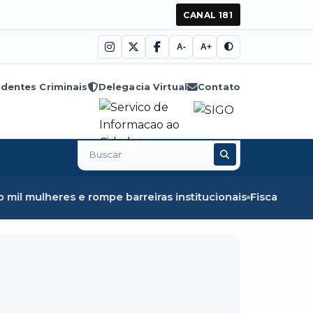
CANAL 181
A-
A+
dentes Criminais
Delegacia Virtual
Contato
Buscar
no
site
eres e rompe barreiras institucionais
Fiscalização em Ób