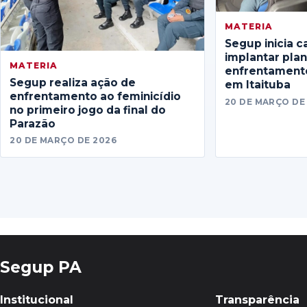
MATERIA
Segup inicia c
implantar pla
MATERIA
enfrentamento
Segup realiza ação de
em Itaituba
enfrentamento ao feminicídio
20 DE MARÇO DE
no primeiro jogo da final do
Parazão
20 DE MARÇO DE 2026
Segup PA
Institucional
Transparência