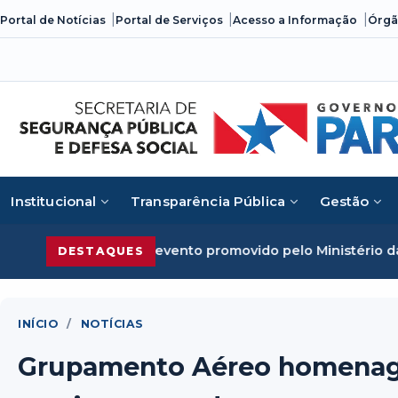
Skip
Portal de Notícias
Portal de Serviços
Acesso a Informação
Órgã
to
content
Institucional
Transparência Pública
Gestão
organizado em evento promovido pelo Ministério da Justiça
DESTAQUES
INÍCIO
/
NOTÍCIAS
Grupamento Aéreo homenage