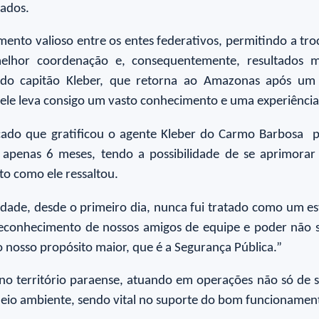
tados.
nto valioso entre os entes federativos, permitindo a tro
, melhor coordenação e, consequentemente, resultados
ão do capitão Kleber, que retorna ao Amazonas após u
 leva consigo um vasto conhecimento e uma experiência in
do que gratificou o agente Kleber do Carmo Barbosa pe
r apenas 6 meses, tendo a possibilidade de se aprimora
o como ele ressaltou.
ade, desde o primeiro dia, nunca fui tratado como um es
o reconhecimento de nossos amigos de equipe e poder não
o nosso propósito maior, que é a Segurança Pública.”
 no território paraense, atuando em operações não só d
meio ambiente, sendo vital no suporte do bom funcionamen