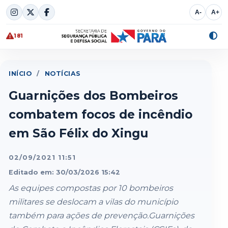
Skip
A-
A+
to
content
181
Alte
cont
INÍCIO
/
NOTÍCIAS
Guarnições dos Bombeiros
combatem focos de incêndio
em São Félix do Xingu
02/09/2021 11:51
Editado em: 30/03/2026 15:42
As equipes compostas por 10 bombeiros
militares se deslocam a vilas do município
também para ações de prevenção.Guarnições