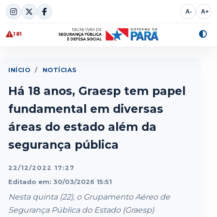
Skip
A-
A+
to
content
181
Alte
cont
INÍCIO
/
NOTÍCIAS
Há 18 anos, Graesp tem papel
fundamental em diversas
áreas do estado além da
segurança pública
22/12/2022 17:27
Editado em: 30/03/2026 15:51
Nesta quinta (22), o Grupamento Aéreo de
Segurança Pública do Estado (Graesp)