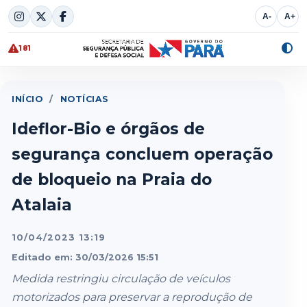
Skip
A-
A+
to
content
181
Alte
cont
INÍCIO
/
NOTÍCIAS
Ideflor-Bio e órgãos de
segurança concluem operação
de bloqueio na Praia do
Atalaia
10/04/2023 13:19
Editado em: 30/03/2026 15:51
Medida restringiu circulação de veículos
motorizados para preservar a reprodução de