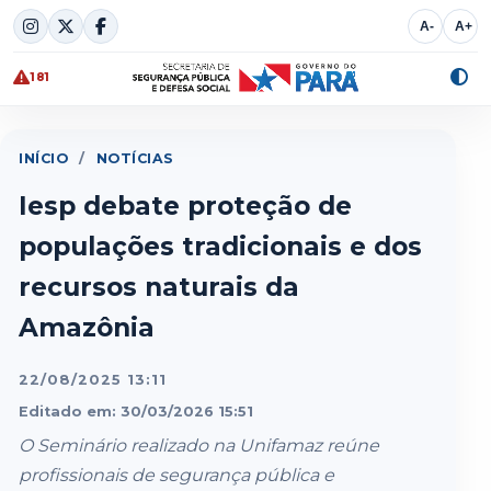
Skip
A-
A+
to
content
181
Alte
cont
INÍCIO
/
NOTÍCIAS
Iesp debate proteção de
populações tradicionais e dos
recursos naturais da
Amazônia
22/08/2025 13:11
Editado em: 30/03/2026 15:51
O Seminário realizado na Unifamaz reúne
profissionais de segurança pública e