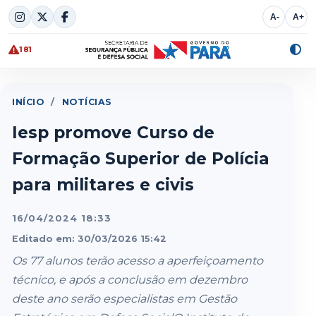
Skip
A-
A+
to
content
181
Alte
cont
INÍCIO
/
NOTÍCIAS
Iesp promove Curso de
Formação Superior de Polícia
para militares e civis
16/04/2024 18:33
Editado em: 30/03/2026 15:42
Os 77 alunos terão acesso a aperfeiçoamento
técnico, e após a conclusão em dezembro
deste ano serão especialistas em Gestão