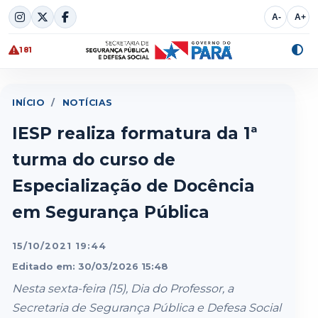
Skip
A-
A+
to
content
181
Alte
cont
INÍCIO
/
NOTÍCIAS
IESP realiza formatura da 1ª
turma do curso de
Especialização de Docência
em Segurança Pública
15/10/2021 19:44
Editado em: 30/03/2026 15:48
Nesta sexta-feira (15), Dia do Professor, a
Secretaria de Segurança Pública e Defesa Social