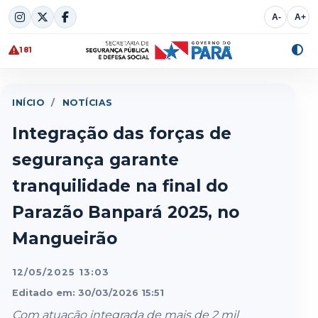
Skip
A-
A+
to
content
181
Alte
cont
INÍCIO
/
NOTÍCIAS
Integração das forças de
segurança garante
tranquilidade na final do
Parazão Banpará 2025, no
Mangueirão
12/05/2025 13:03
Editado em: 30/03/2026 15:51
Com atuação integrada de mais de 2 mil