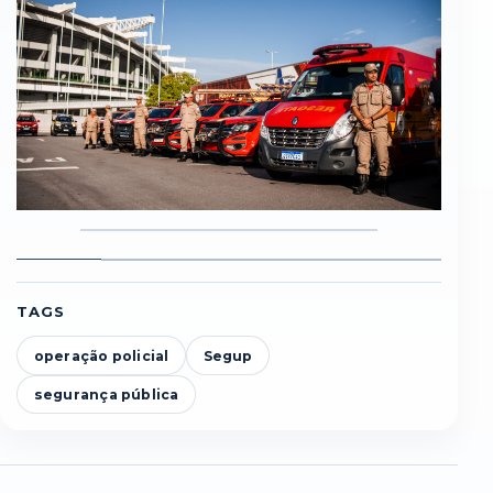
Foto
Foto
Foto
Foto
Foto
F
1
2
3
4
5
6
TAGS
operação policial
Segup
segurança pública