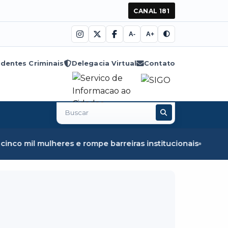
CANAL 181
A-
A+
dentes Criminais
Delegacia Virtual
Contato
Buscar
no
site
mulheres e rompe barreiras institucionais
Fiscalização em