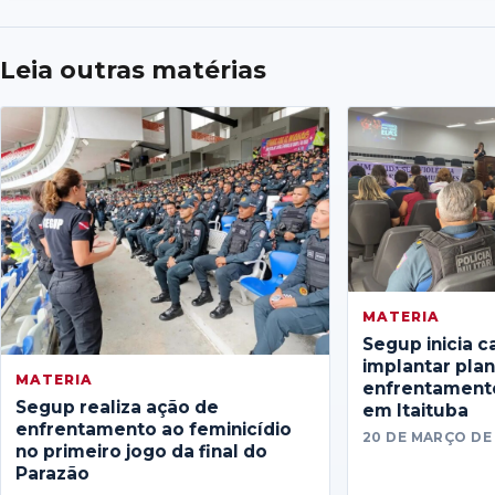
Leia outras matérias
MATERIA
Segup inicia c
implantar pla
MATERIA
enfrentamento
Segup realiza ação de
em Itaituba
enfrentamento ao feminicídio
20 DE MARÇO DE
no primeiro jogo da final do
Parazão