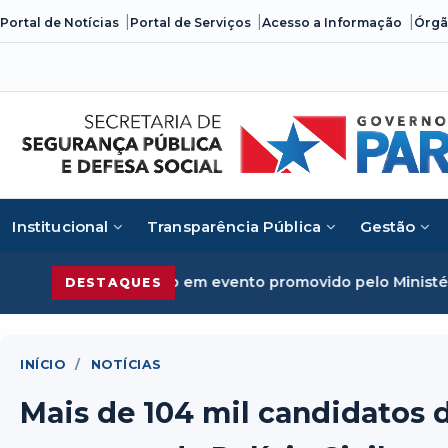
Skip
Portal de Notícias
Portal de Serviços
Acesso a Informação
Órgã
to
content
Institucional
Transparência Pública
Gestão
me organizado em evento promovido pelo Ministério da Jus
DESTAQUES
INÍCIO
/
NOTÍCIAS
Mais de 104 mil candidatos