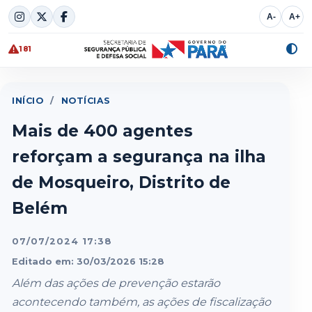
Skip
A-
A+
to
content
181
Alte
cont
INÍCIO
/
NOTÍCIAS
Mais de 400 agentes
reforçam a segurança na ilha
de Mosqueiro, Distrito de
Belém
07/07/2024 17:38
Editado em: 30/03/2026 15:28
Além das ações de prevenção estarão
acontecendo também, as ações de fiscalização