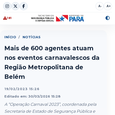
Skip
A-
A+
to
content
181
Alte
cont
INÍCIO
/
NOTÍCIAS
Mais de 600 agentes atuam
nos eventos carnavalescos da
Região Metropolitana de
Belém
19/02/2023 15:26
Editado em: 30/03/2026 15:28
A “Operação Carnaval 2023”, coordenada pela
Secretaria de Estado de Segurança Pública e