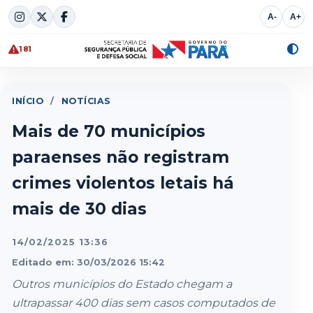
Skip
A-
A+
to
content
181
Alte
cont
INÍCIO
/
NOTÍCIAS
Mais de 70 municípios
paraenses não registram
crimes violentos letais há
mais de 30 dias
14/02/2025 13:36
Editado em: 30/03/2026 15:42
Outros municípios do Estado chegam a
ultrapassar 400 dias sem casos computados de