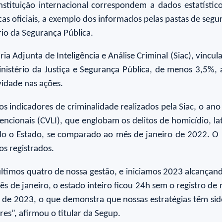
tituição internacional correspondem a dados estatístico
cas oficiais, a exemplo dos informados pelas pastas de segu
rio da Segurança Pública.
ria Adjunta de Inteligência e Análise Criminal (Siac), vin
istério da Justiça e Segurança Pública, de menos 3,5%, 
vidade nas ações.
 indicadores de criminalidade realizados pela Siac, o ano
tencionais (CVLI), que englobam os delitos de homicídio, la
 o Estado, se comparado ao mês de janeiro de 2022. O r
s registrados.
imos quatro de nossa gestão, e iniciamos 2023 alcançando
de janeiro, o estado inteiro ficou 24h sem o registro de n
o de 2023, o que demonstra que nossas estratégias têm sid
es”, afirmou o titular da Segup.