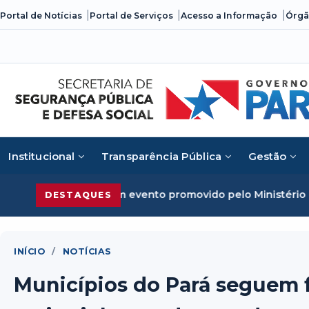
Skip
Portal de Notícias
Portal de Serviços
Acesso a Informação
Órgã
to
content
Institucional
Transparência Pública
Gestão
m evento promovido pelo Ministério da Justiça
Segurança P
DESTAQUES
INÍCIO
/
NOTÍCIAS
Municípios do Pará seguem f