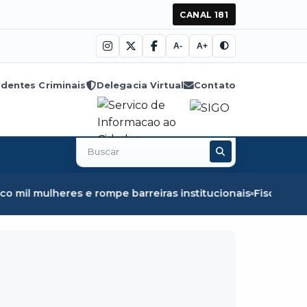
CANAL 181
A-
A+
dentes Criminais
Delegacia Virtual
Contato
Buscar
no
site
e barreiras institucionais
Fiscalização em Óbidos apreen