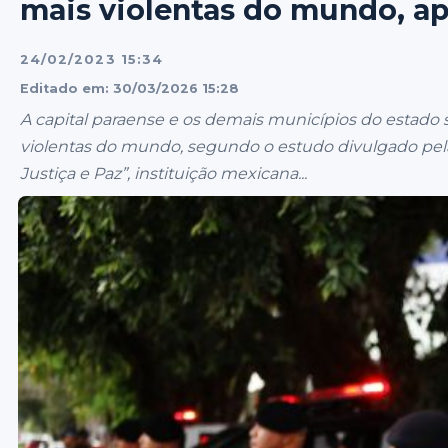
mais violentas do mundo, ap
24/02/2023 15:34
Editado em: 30/03/2026 15:28
A capital paraense e os demais municípios do estado
violentas do mundo, segundo o estudo divulgado pela
Justiça e Paz”, instituição mexicana...