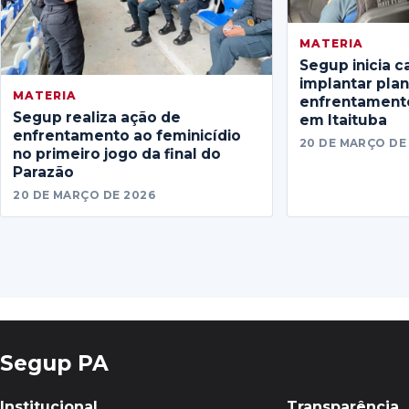
MATERIA
Segup inicia c
implantar pla
MATERIA
enfrentamento
Segup realiza ação de
em Itaituba
enfrentamento ao feminicídio
20 DE MARÇO DE
no primeiro jogo da final do
Parazão
20 DE MARÇO DE 2026
Segup PA
Institucional
Transparência