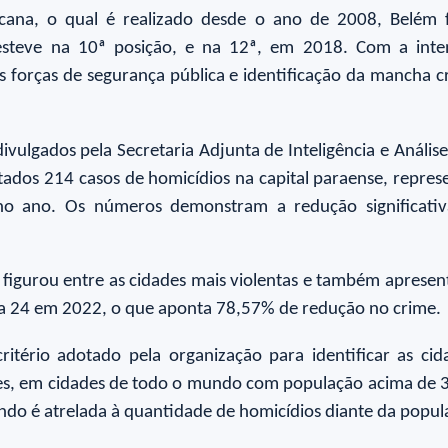
icana, o qual é realizado desde o ano de 2008, Belém 
 esteve na 10ª posição, e na 12ª, em 2018. Com a inte
s forças de segurança pública e identificação da mancha cr
ulgados pela Secretaria Adjunta de Inteligência e Análise 
ados 214 casos de homicídios na capital paraense, repr
o ano. Os números demonstram a redução significativa
igurou entre as cidades mais violentas e também apresent
a 24 em 2022, o que aponta 78,57% de redução no crime.
itério adotado pela organização para identificar as c
s, em cidades de todo o mundo com população acima de 30
undo é atrelada à quantidade de homicídios diante da popula