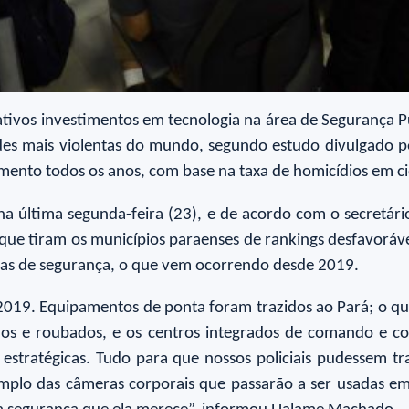
ativos investimentos em tecnologia na área de Segurança P
des mais violentas do mundo, segundo estudo divulgado p
ntamento todos os anos, com base na taxa de homicídios em 
 última segunda-feira (23), e de acordo com o secretári
que tiram os municípios paraenses de rankings desfavoráv
ças de segurança, o que vem ocorrendo desde 2019.
2019. Equipamentos de ponta foram trazidos ao Pará; o q
os e roubados, e os centros integrados de comando e con
estratégicas. Tudo para que nossos policiais pudessem t
mplo das câmeras corporais que passarão a ser usadas em