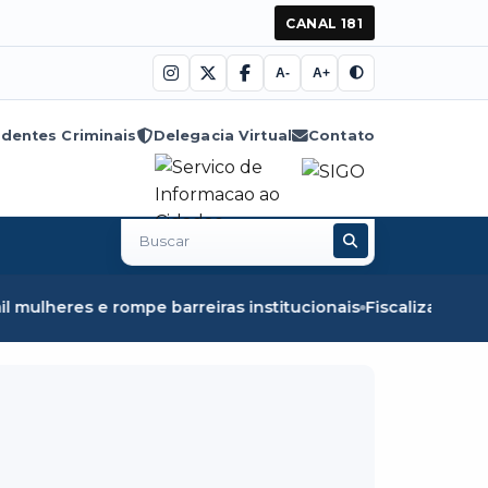
CANAL 181
A-
A+
dentes Criminais
Delegacia Virtual
Contato
Buscar
no
site
arreiras institucionais
Fiscalização em Óbidos apreende 