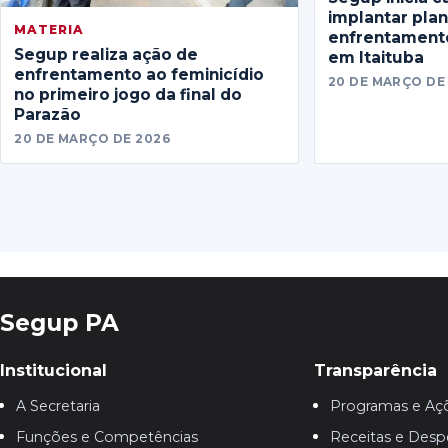
implantar pla
MATERIA
enfrentamento
Segup realiza ação de
em Itaituba
enfrentamento ao feminicídio
20 DE MARÇO DE
no primeiro jogo da final do
Parazão
20 DE MARÇO DE 2026
Segup PA
Institucional
Transparência
A Secretaria
Programas e Aç
Funções e Competências
Receitas e Desp