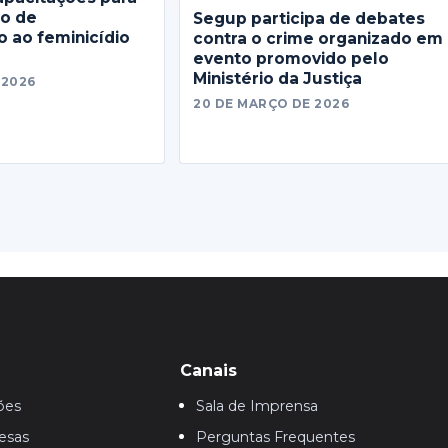
no de
Segup participa de debates
 ao feminicídio
contra o crime organizado em
evento promovido pelo
Ministério da Justiça
 2026
20 DE MARÇO DE 2026
Canais
ões
Sala de Imprensa
esas
Perguntas Frequentes