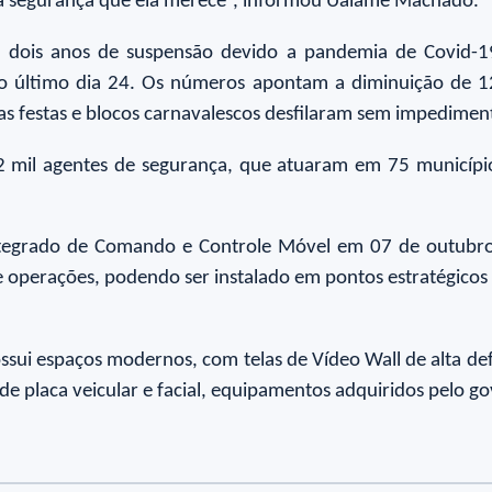
 a segurança que ela merece”, informou Ualame Machado.
s dois anos de suspensão devido a pandemia de Covid-1
no último dia 24. Os números apontam a diminuição de 
 festas e blocos carnavalescos desfilaram sem impedimento,
 mil agentes de segurança, que atuaram em 75 municípios
tegrado de Comando e Controle Móvel em 07 de outubro
 e operações, podendo ser instalado em pontos estratégic
i espaços modernos, com telas de Vídeo Wall de alta defini
placa veicular e facial, equipamentos adquiridos pelo go