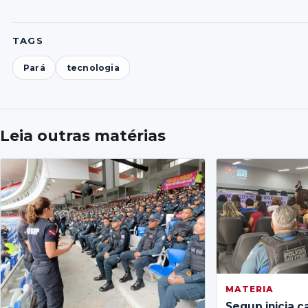
TAGS
Pará
tecnologia
Leia outras matérias
MATERIA
Segup inicia c