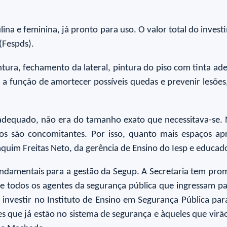
ulina e feminina, já pronto para uso. O valor total do inves
(Fespds).
ntura, fechamento da lateral, pintura do piso com tinta ad
 a função de amortecer possíveis quedas e prevenir lesõe
dequado, não era do tamanho exato que necessitava-se. N
sos são concomitantes. Por isso, quanto mais espaços a
quim Freitas Neto, da gerência de Ensino do Iesp e educador
undamentais para a gestão da Segup. A Secretaria tem pro
de todos os agentes da segurança pública que ingressam 
 investir no Instituto de Ensino em Segurança Pública pa
 que já estão no sistema de segurança e àqueles que virão