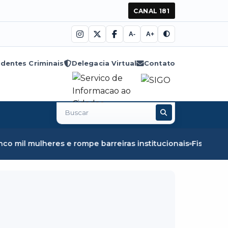
CANAL 181
A-
A+
dentes Criminais
Delegacia Virtual
Contato
Buscar
no
site
lheres e rompe barreiras institucionais
Fiscalização em Ó