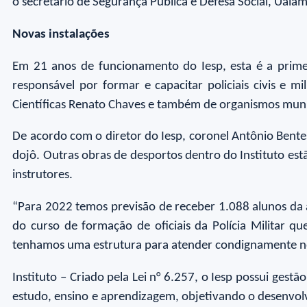
o secretário de Segurança Pública e Defesa Social, Ual
Novas instalações
Em 21 anos de funcionamento do Iesp, esta é a primei
responsável por formar e capacitar policiais civis e m
Científicas Renato Chaves e também de organismos muni
De acordo com o diretor do Iesp, coronel Antônio Bentes
dojô. Outras obras de desportos dentro do Instituto est
instrutores.
“Para 2022 temos previsão de receber 1.088 alunos da ac
do curso de formação de oficiais da Polícia Militar 
tenhamos uma estrutura para atender condignamente no
Instituto – Criado pela Lei n° 6.257, o Iesp possui gestã
estudo, ensino e aprendizagem, objetivando o desenvolv