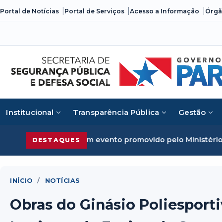
Skip
Portal de Notícias
Portal de Serviços
Acesso a Informação
Órgã
to
content
Institucional
Transparência Pública
Gestão
 organizado em evento promovido pelo Ministério da Justi
DESTAQUES
INÍCIO
/
NOTÍCIAS
Obras do Ginásio Poliesporti