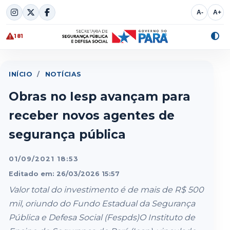
Skip
A-
A+
to
content
181
Alte
cont
INÍCIO
/
NOTÍCIAS
Obras no Iesp avançam para
receber novos agentes de
segurança pública
01/09/2021 18:53
Editado em: 26/03/2026 15:57
Valor total do investimento é de mais de R$ 500
mil, oriundo do Fundo Estadual da Segurança
Pública e Defesa Social (Fespds)O Instituto de