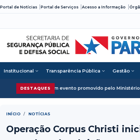
Skip
Portal de Notícias
Portal de Serviços
Acesso a Informação
Órgã
to
content
Institucional
Transparência Pública
Gestão
izado em evento promovido pelo Ministério da Justiça
Segu
DESTAQUES
INÍCIO
/
NOTÍCIAS
Operação Corpus Christi inic