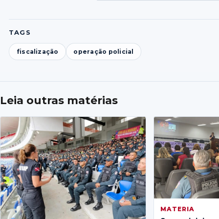
Foto
Fo
1
2
TAGS
fiscalização
operação policial
Leia outras matérias
MATERIA