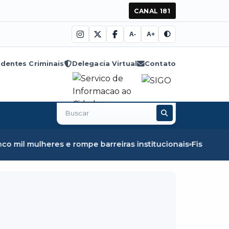
CANAL 181
A-
A+
dentes Criminais
Delegacia Virtual
Contato
Buscar
no
site
e rompe barreiras institucionais
Fiscalização em Óbidos 