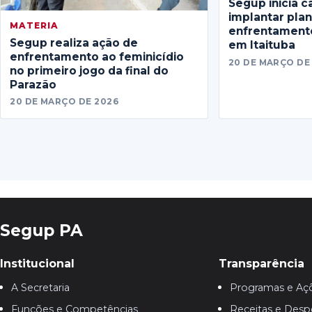
Segup inicia c
implantar pla
MATERIA
enfrentamento
Segup realiza ação de
em Itaituba
enfrentamento ao feminicídio
20 DE MARÇO DE
no primeiro jogo da final do
Parazão
20 DE MARÇO DE 2026
Segup PA
Institucional
Transparência
A Secretaria
Programas e Aç
Funções e Competências
Receitas e Desp