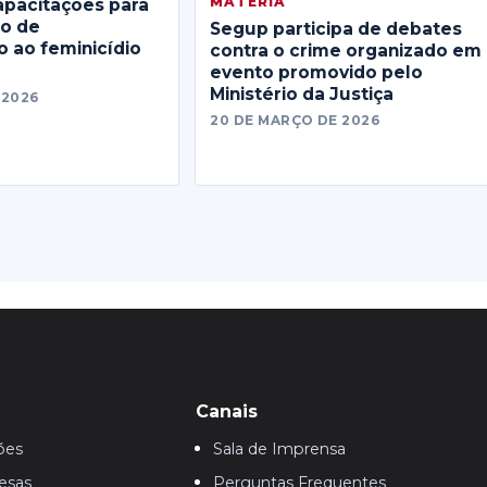
MATERIA
apacitações para
no de
Segup participa de debates
 ao feminicídio
contra o crime organizado em
evento promovido pelo
Ministério da Justiça
 2026
20 DE MARÇO DE 2026
Canais
ões
Sala de Imprensa
esas
Perguntas Frequentes