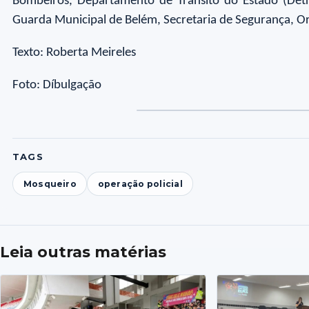
Bombeiros, Departamento de Trânsito do Estado (Detr
Guarda Municipal de Belém, Secretaria de Segurança, Or
Texto: Roberta Meireles
Foto: Díbulgação
Foto
Fo
1
2
TAGS
Mosqueiro
operação policial
Leia outras matérias