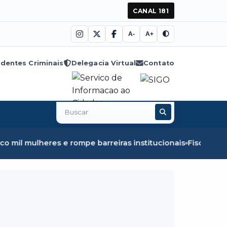
CANAL 181
A-
A+
dentes Criminais
Delegacia Virtual
Contato
Buscar
no
site
pe barreiras institucionais
Fiscalização em Óbidos apree