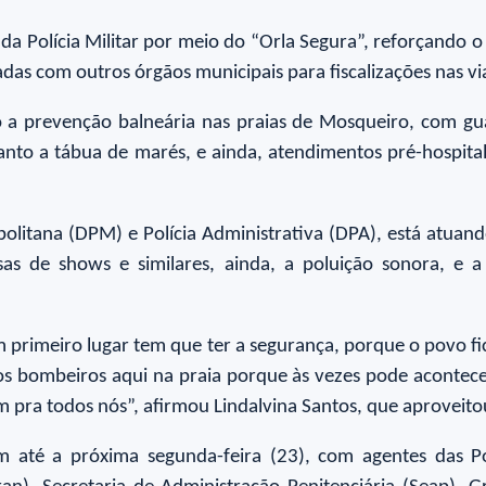
 da Polícia Militar por meio do “Orla Segura”, reforçando 
das com outros órgãos municipais para fiscalizações nas via
a prevenção balneária nas praias de Mosqueiro, com guar
quanto a tábua de marés, e ainda, atendimentos pré-hospita
teopolitana (DPM) e Polícia Administrativa (DPA), está atu
asas de shows e similares, ainda, a poluição sonora, e 
 primeiro lugar tem que ter a segurança, porque o povo fic
s bombeiros aqui na praia porque às vezes pode acontecer a
m pra todos nós”, afirmou Lindalvina Santos, que aproveito
até a próxima segunda-feira (23), com agentes das Políc