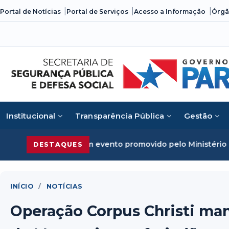
Skip
Portal de Notícias
Portal de Serviços
Acesso a Informação
Órgã
to
content
Institucional
Transparência Pública
Gestão
 em evento promovido pelo Ministério da Justiça
Segurança
DESTAQUES
INÍCIO
/
NOTÍCIAS
Operação Corpus Christi man