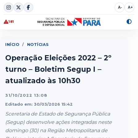
Skip
A-
A+
to
content
181
Alte
cont
INÍCIO
/
NOTÍCIAS
Operação Eleições 2022 – 2º
turno – Boletim Segup I –
atualizado às 10h30
31/10/2022 13:08
Editado em: 30/03/2026 15:42
Sceretaria de Estado de Segurança Pública
(Segup) desenvolve ações integradas neste
domingo (30) na Região Metropolitana de