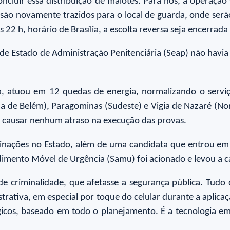
oncluir essa distribuição de malotes. Para nós, a operação
são novamente trazidos para o local de guarda, onde ser
2 h, horário de Brasília, a escolta reversa seja encerrada
 de Estado de Administração Penitenciária (Seap) não hav
ica, atuou em 12 quedas de energia, normalizando o serv
a de Belém), Paragominas (Sudeste) e Vigia de Nazaré (Nor
m causar nenhum atraso na execução das provas.
inações no Estado, além de uma candidata que entrou em 
imento Móvel de Urgência (Samu) foi acionado e levou a ca
e criminalidade, que afetasse a segurança pública. Tudo
trativa, em especial por toque do celular durante a aplica
cos, baseado em todo o planejamento. É a tecnologia em 