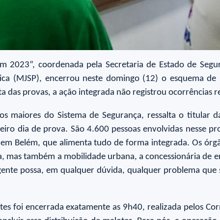
 2023”, coordenada pela Secretaria de Estado de Segura
blica (MJSP), encerrou neste domingo (12) o esquema de
a das provas, a ação integrada não registrou ocorrências r
 maiores do Sistema de Segurança, ressalta o titular
eiro dia de prova. São 4.600 pessoas envolvidas nesse p
o em Belém, que alimenta tudo de forma integrada. Os ór
a, mas também a mobilidade urbana, a concessionária de en
ente possa, em qualquer dúvida, qualquer problema que s
es foi encerrada exatamente as 9h40, realizada pelos Corre