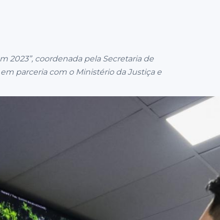
m 2023”, coordenada pela Secretaria de
em parceria com o Ministério da Justiça e