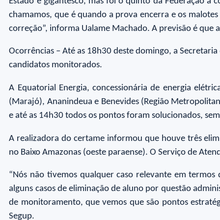
Estado é gigantesco, mas foi o quinto da Federação a c
chamamos, que é quando a prova encerra e os malotes 
correção”, informa Ualame Machado. A previsão é que as 2
Ocorrências – Até as 18h30 deste domingo, a Secretaria
candidatos monitorados.
A Equatorial Energia, concessionária de energia elétr
(Marajó), Ananindeua e Benevides (Região Metropolitan
e até as 14h30 todos os pontos foram solucionados, se
A realizadora do certame informou que houve três elim
no Baixo Amazonas (oeste paraense). O Serviço de Atend
“Nós não tivemos qualquer caso relevante em termos d
alguns casos de eliminação de aluno por questão adminis
de monitoramento, que vemos que são pontos estratégi
Segup.