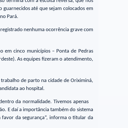
 só termina com a escolta reversa, que nós
ão guarnecidos até que sejam colocados em
 no Pará.
ia registrado nenhuma ocorrência grave com
iço em cinco municípios – Ponta de Pedras
deste). As equipes fizeram o atendimento,
trabalho de parto na cidade de Oriximiná,
ndidata ao hospital.
 dentro da normalidade. Tivemos apenas
ção. E daí a importância também do sistema
favor da segurança”, informa o titular da