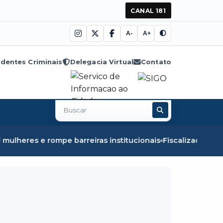
CANAL 181
A-
A+
dentes Criminais
Delegacia Virtual
Contato
Buscar
no
site
reiras institucionais
Fiscalização em Óbidos apreende 8