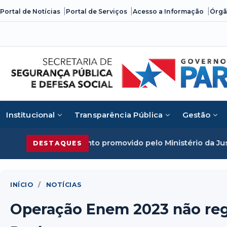
Skip
Portal de Notícias
Portal de Serviços
Acesso a Informação
Órgã
to
content
Institucional
Transparência Pública
Gestão
ento promovido pelo Ministério da Justiça
Segurança Públi
DESTAQUES
INÍCIO
/
NOTÍCIAS
Operação Enem 2023 não reg