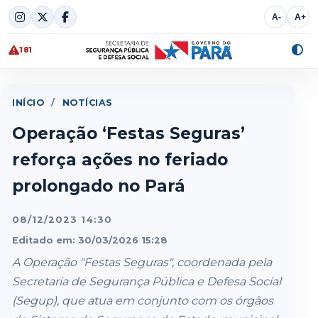
Skip
A-
A+
to
content
181
Alte
cont
INÍCIO
/
NOTÍCIAS
Operação ‘Festas Seguras’
reforça ações no feriado
prolongado no Pará
08/12/2023 14:30
Editado em: 30/03/2026 15:28
A Operação "Festas Seguras", coordenada pela
Secretaria de Segurança Pública e Defesa Social
(Segup), que atua em conjunto com os órgãos