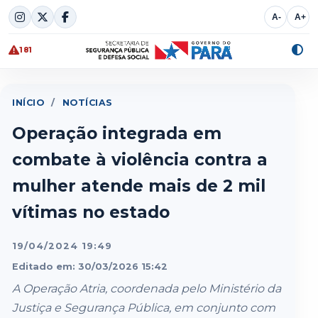
Skip
A-
A+
to
content
181
Alte
cont
INÍCIO
/
NOTÍCIAS
Operação integrada em
combate à violência contra a
mulher atende mais de 2 mil
vítimas no estado
19/04/2024 19:49
Editado em: 30/03/2026 15:42
A Operação Atria, coordenada pelo Ministério da
Justiça e Segurança Pública, em conjunto com