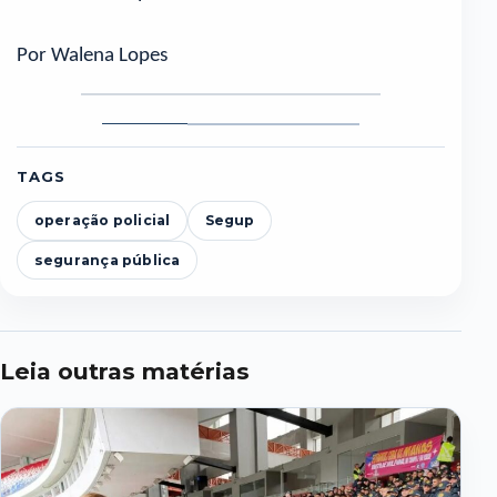
Por Walena Lopes
Foto
Foto
Foto
1
2
3
TAGS
operação policial
Segup
segurança pública
Leia outras matérias