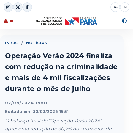
Skip
A-
A+
to
content
181
Alte
cont
INÍCIO
/
NOTÍCIAS
Operação Verão 2024 finaliza
com redução na criminalidade
e mais de 4 mil fiscalizações
durante o mês de julho
07/08/2024 18:01
Editado em: 30/03/2026 15:51
O balanço final da “Operação Verão 2024”
apresenta redução de 30,7% nos números de